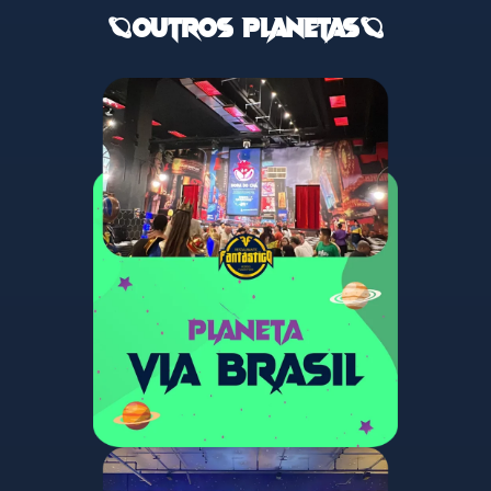
🪐OUTROS PLANETAS🪐